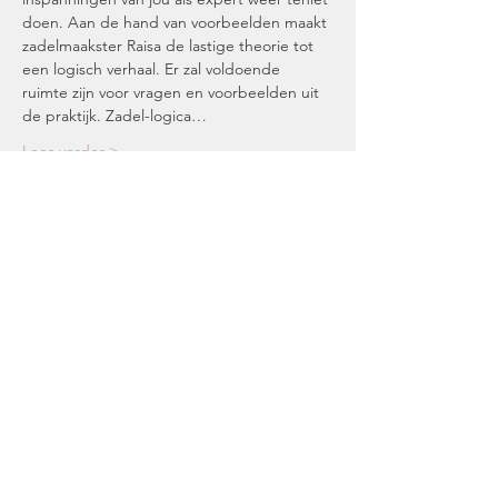
doen. Aan de hand van voorbeelden maakt 
zadelmaakster Raisa de lastige theorie tot 
een logisch verhaal. Er zal voldoende 
ruimte zijn voor vragen en voorbeelden uit 
de praktijk. Zadel-logica…
Lees verder >
Deel deze lezing!
CONTACT
e:
info@equinevisions.nl
w:
www.equinevisions.nl/