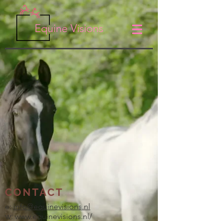
Equine Visions
CONTACT
e:
info@equinevisions.nl
w:
www.equinevisions.nl/