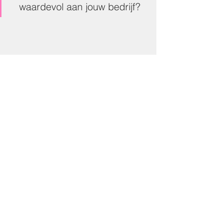
waardevol aan jouw bedrijf?
Visie
Voor ons is het aller belangrijkste: 
Gelukkig en gezonde paarden. Er zijn 
meerdere wegen die naar Rome leiden 
en geloven wij zeker niet dat wij de 
waarheid in pacht hebben. Wel hebben 
wij duidelijk ervaren dat wij enkel 
paarden kunnen helpen/begeleiden 
die de zorg krijgen die in onze visie 