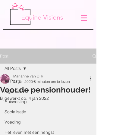
Equine Visions
Post
All Posts
Marianne van Dijk
All Posts
23 jan 2020
8 minuten om te lezen
Voor de pensionhouder!
Algemeen
Bijgewerkt op:
4 jan 2022
Huisvesting
Socialisatie
Voeding
Het leven met een hengst